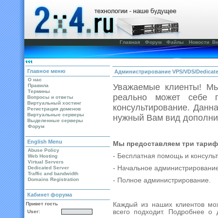
Главная
Форум
Файлы
Новости
Ве
Главное меню
Администрирование VPS/VDS/Dedicat
О нас
Уважаемые клиенты! Мы
Правила
Термины
реально может себе 
Вопросы и ответы
Виртуальный хостинг
консультирование. Данн
Регистрация доменов
Виртуальные серверы
нужный Вам вид дополни
Выделенные серверы
Форум
English Menu
Мы предоставляем три тарифа
Abuse Policy
- Бесплатная помощь и консуль
Web Hosting
Virtual Servers
- Начальное администрирование
Dedicated Server
Traffic and bandwidth
Domains Registration
- Полное администрирование.
Кабинет форума
Привет гость
Каждый из наших клиентов мож
всего подходит. Подробнее о 
User: