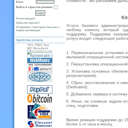
стоимости - мы расскажем даль
Pass:
Войти в скрытом режиме:
Ко
Регистрация!
Забыли пароль?
Услуга базового администрир
Отправить повторно письмо с
любому клиенту который сде
кодом активации
поддержку. Поддержка оказыв
услугу входят следующие работ
Удобства оплаты
YES: FREE Test
NO: Moneyback
1. Первоначальная установка и 
желаемой операционной системы
2. Переустановка операционной
3. Установка основных обновлк
репрозиториев).
4. Сброс, восстановление и см
(Dedicated).
5. Добавлене сервера в систему
6. Иные, не сложные задачи к
спец. подготовки.
Время реакции поддержки до 15
более 1-го часа в месяц.