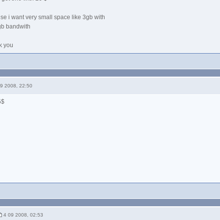
se i want very small space like 3gb with
b bandwith
k you
9 2008, 22:50
5$
4 09 2008, 02:53