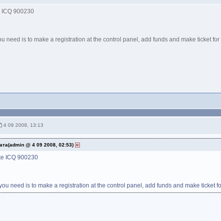
e ICQ 900230
you need is to make a registration at the control panel, add funds and make ticket fo
4 09 2008, 13:13
ата(admin @ 4 09 2008, 02:53)
te ICQ 900230
 you need is to make a registration at the control panel, add funds and make ticket f