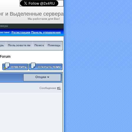
нг и Выделенные сервера
Мы работаем для Вас!
рвера
остинг:
Регистрация
Панель управления
арь
Пользователи
Поиск
Помощь
h Forum
Опции
Сообщение
#1