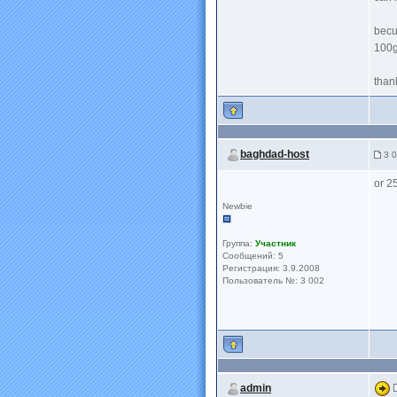
becu
100g
than
baghdad-host
3 0
or 2
Newbie
Группа:
Участник
Сообщений: 5
Регистрация: 3.9.2008
Пользователь №: 3 002
admin