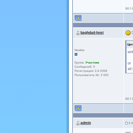
so i
baghdad-host
Цит
Newbie
wri
Группа:
Участник
or
Сообщений: 5
all
Регистрация: 3.9.2008
Пользователь №: 3 002
so i
admin
5 0
yes.