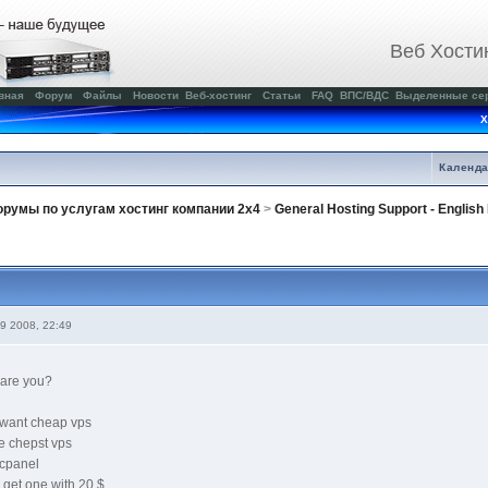
Веб Хости
вная
Форум
Файлы
Новости
Веб-хостинг
Статьи
FAQ
ВПС/ВДС
Выделенные се
Х
Календ
румы по услугам хостинг компании 2x4
>
General Hosting Support - Englis
9 2008, 22:49
are you?
i want cheap vps
he chepst vps
 cpanel
i get one with 20 $