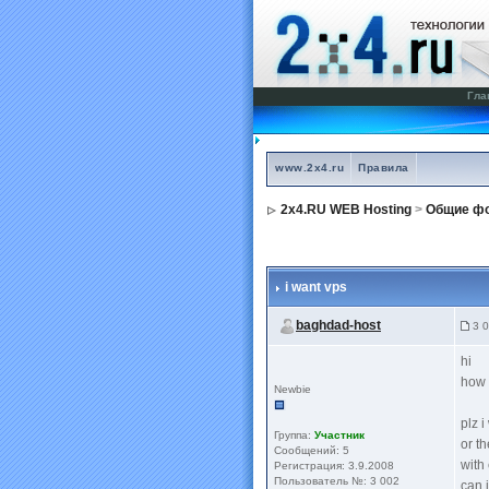
Гла
www.2x4.ru
Правила
2x4.RU WEB Hosting
>
Общие фо
i want vps
baghdad-host
3 0
hi
how 
Newbie
plz 
Группа:
Участник
or t
Сообщений: 5
with
Регистрация: 3.9.2008
Пользователь №: 3 002
can 