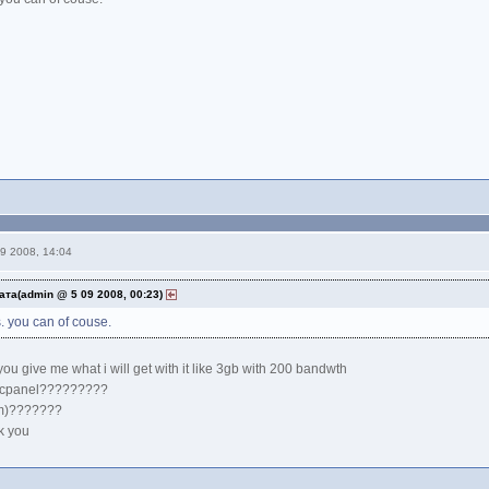
9 2008, 14:04
ата(admin @ 5 09 2008, 00:23)
. you can of couse.
you give me what i will get with it like 3gb with 200 bandwth
 cpanel?????????
m)???????
k you