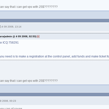
 can say that i can get vps with 25$????????
4 09 2008, 13:14
ата(admin @ 4 09 2008, 02:53)
te ICQ 758291
 you need is to make a registration at the control panel, add funds and make ticket f
 can say that i can get vps with 25$????????
9 2008, 00:23
 you can of couse.