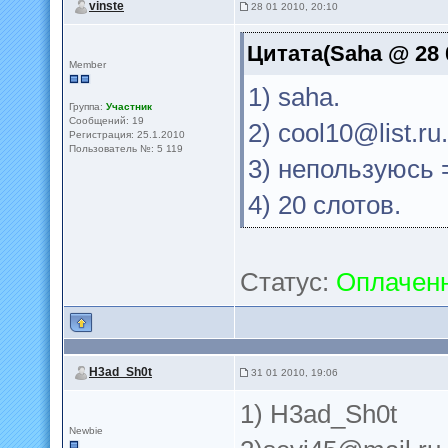
vinste
28 01 2010, 20:10
Цитата(Saha @ 28 0
Member
1) saha.
Группа:
Участник
Сообщений: 19
2)
cool10@list.ru
.
Регистрация: 25.1.2010
Пользователь №: 5 119
3) непользуюсь =
4) 20 слотов.
Статус:
Оплачен
H3ad_Sh0t
31 01 2010, 19:06
1) H3ad_Sh0t
Newbie