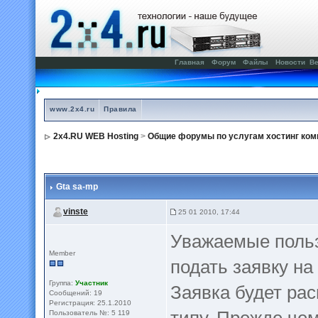
Главная
Форум
Файлы
Новости
Ве
www.2x4.ru
Правила
2x4.RU WEB Hosting
>
Общие форумы по услугам хостинг ком
Gta sa-mp
vinste
25 01 2010, 17:44
Уважаемые польз
Member
подать заявку на
Группа:
Участник
Заявка будет ра
Сообщений: 19
Регистрация: 25.1.2010
Пользователь №: 5 119