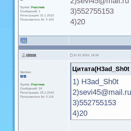
2)
sevi45@mail.ru
Группа:
Участник
3)552755153
Сообщений: 1
Регистрация: 31.1.2010
4)20
Пользователь №: 5 163
vinste
31 01 2010, 19:24
Цитата(H3ad_Sh0t 
Member
1) H3ad_Sh0t
Группа:
Участник
Сообщений: 19
2)
sevi45@mail.r
Регистрация: 25.1.2010
Пользователь №: 5 119
3)552755153
4)20