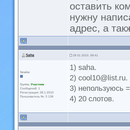
оставить ко
нужну написа
адрес, а так
Saha
28 01 2010, 09:41
1) saha.
Newbie
2)
cool10@list.ru
.
Группа:
Участник
3) непользуюсь =
Сообщений: 1
Регистрация: 28.1.2010
4) 20 слотов.
Пользователь №: 5 138