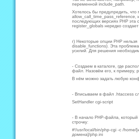
переменной include_path.
Хотелось бы предупредить, что re
allow_call_time_pass_reference,
последующих версиях PHP эта о
register_globals нередко созда
г) Некоторые опции PHP нельзя 
disable_functions). Эта пробле
усилий. Для решения необходи
- Создаем в каталоге, где рас
файл. Назовём его, к примеру, p
В нём можно задать любую кон
- Вписываем в файл .htaccess 
SetHandler cgi-script
- В начало PHP-файла, который
строчку:
#!/usr/local/bin/php-cgi -c /ho
домена]/php.ini