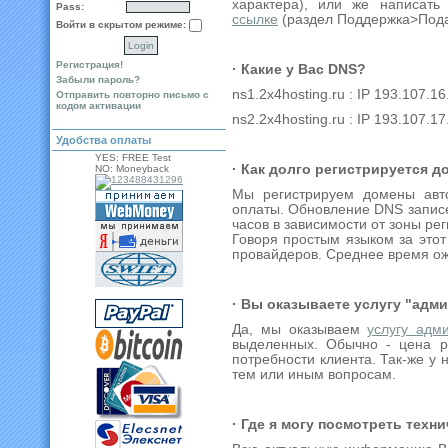
характера), или же написат
Pass:
ссылке
(раздел Поддержка>Пода
Войти в скрытом режиме:
Регистрация!
· Какие у Вас DNS?
Забыли пароль?
ns1.2x4hosting.ru : IP 193.107.1
Отправить повторно письмо с
кодом активации
ns2.2x4hosting.ru : IP 193.107.1
Удобства оплаты
YES: FREE Test
· Как долго регистрируется 
NO: Moneyback
Мы регистрируем домены авто
оплаты. Обновление DNS записей
часов в зависимости от зоны ре
Говоря простым языком за это
провайдеров. Среднее время ож
· Вы оказываете услугу "адм
Да, мы оказываем
услугу адм
выделенных. Обычно - цена ра
потребности клиента. Так-же у 
тем или иным вопросам.
· Где я могу посмотреть техн