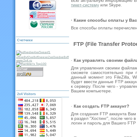
Всю актуальную информацию Вы
тикет-систему
или Skype.
· Какие способы оплаты у Вас
Все способы оплаты перечисле
Cчетчики
FTP (File Transfer Pro
·
Как управлять своими файла
Для управления своими файлам
сможете самостоятельно при 
данный момент это FileZilla, 
будет ввести данные FTP аккаун
к серверу. После чего - управл
Вашем компьютере.
2x4 Visitors
·
Как создать FTP аккаунт?
Для создания FTP аккаунта Ва
в раздел "Хостинг", после чего
логин и пароль для Вашего FTP 