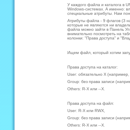
У каждого файла и каталога в U
Windows-системах. А именно: в
специальные атрибуты. Нам пон
Атрибуты файла - 9 флагов (3 на
которые не являются ни владель
файла можно зайти в Панель Уп
внимательно посмотреть на таб
колонки: "Права доступа" и "Вла
Ищем файл, который хотим запу
Права доступа на каталог:
User: обязательно X (например,
Group: без права записи (напри
Others: R-X или --X.
Права доступа на файл:
User: R-X или RWX,
Group: без права записи (напри
Others: R-X или --X.