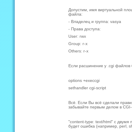
Допустим, имя виртуальной пло
файла:
- Владелец и группа: vasya
- Права доступа:
User: rwx
Group: r-x
Others: r-x
Если расшинение у .cgi файлов б
options +execcgi
sethandler cgi-script
Всё. Если Вы всё сделали прави
забывайте первым делом в СGI-
"content-type: text/html" с дву
будет ошибка (например, perl, sh