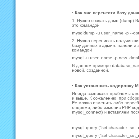
· Как мне перенести базу дан
1. Нужно создать дамп (dump) 
это командой
mysqldump -u user_name -p --op
2. Нужно переписать получивши
базу данных в админ. панели и 
командой
mysql -u user_name -p new_data
В данном примере database_nam
новой, созданной.
· Как установить кодировку 
Иногда возникают проблемы с к
и выше. К сожалению, при сбор
Ее можно изменить либо перес
опциями, либо изменив PHP-код
mysql_connect) и вставляем пос
mysql_query ("set character_set_c
mysql_query ("set character_set_r