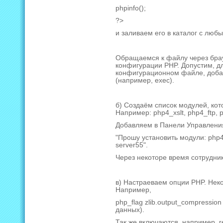
phpinfo();
?>
и заливаем его в каталог с лю
Обращаемся к файлу через бра
конфигурации PHP. Допустим, д
конфигурационном файле, доба
(например, exec).
б) Создаём список модулей, кот
Например: php4_xslt, php4_ftp,
Добавляем в Панели Управлени
"Прошу установить модули: php4
server55".
Через некоторе время сотрудни
в) Настраеваем опции PHP. Нек
Например,
php_flag zlib.output_compressi
данных).
Так же включаются, например, re