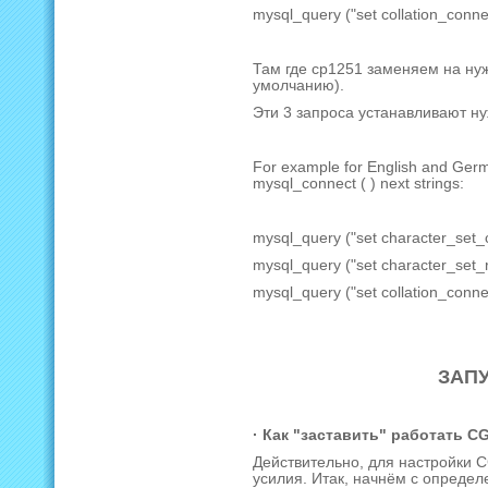
mysql_query ("set collation_conne
Там где cp1251 заменяем на ну
умолчанию).
Эти 3 запроса устанавливают н
For example for English and Germ
mysql_connect ( ) next strings:
mysql_query ("set character_set_cli
mysql_query ("set character_set_re
mysql_query ("set collation_conne
ЗАПУ
· Как "заставить" работать C
Действительно, для настройки C
усилия. Итак, начнём с определ