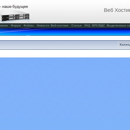
Веб Хости
авная
Форум
Файлы
Новости
Веб-хостинг
Статьи
FAQ
ВПС/ВДС
Выделенные с
Кален