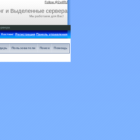
Follow @2x4RU
нг и Выделенные сервера
Мы работаем для Вас!
ервера
Хостинг:
Регистрация
Панель управления
дарь
Пользователи
Поиск
Помощь