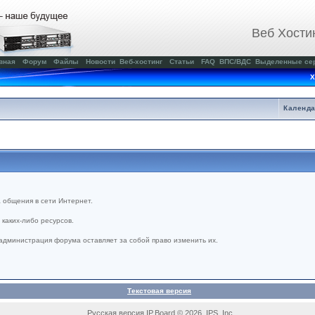
Веб Хости
вная
Форум
Файлы
Новости
Веб-хостинг
Статьи
FAQ
ВПС/ВДС
Выделенные се
Х
Календ
 общения в сети Интернет.
каких-либо ресурсов.
администрация форума оставляет за собой право изменить их.
Текстовая версия
Русская версия IP.Board © 2026 IPS, Inc.