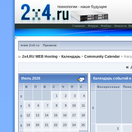
Главная
Форум
Файлы
Новости
Ве
www.2x4.ru
Правила
2x4.RU WEB Hosting
>
Календарь
>
Community Calendar
> Авгу
«
А
Июль 2026
Календарь событий и
В
П
В
С
Ч
П
С
Воскресенье
Поне
»
1
2
3
4
»
5
6
7
8
9
10
11
»
»
12
13
14
15
16
17
18
»
19
20
21
22
23
24
25
2