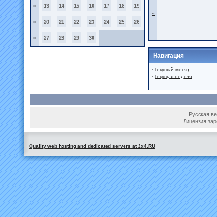
»
13
14
15
16
17
18
19
»
»
20
21
22
23
24
25
26
»
27
28
29
30
Навигация
·
Текущий месяц
·
Текущая неделя
Русская вер
Лицензия зар
Quality web hosting and dedicated servers at 2x4.RU