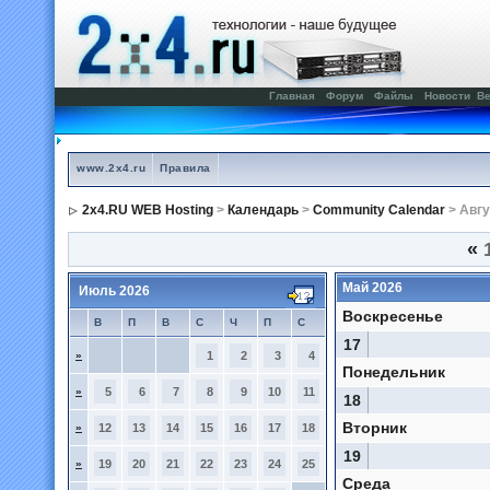
Главная
Форум
Файлы
Новости
Ве
www.2x4.ru
Правила
2x4.RU WEB Hosting
>
Календарь
>
Community Calendar
> Авгу
«
1
Май 2026
Июль 2026
Воскресенье
В
П
В
С
Ч
П
С
17
»
1
2
3
4
Понедельник
»
5
6
7
8
9
10
11
18
Вторник
»
12
13
14
15
16
17
18
19
»
19
20
21
22
23
24
25
Среда