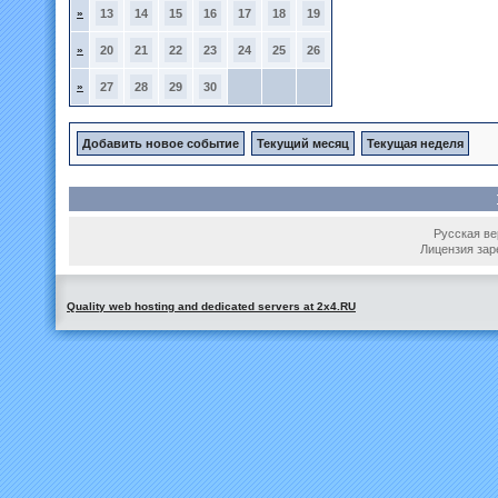
»
13
14
15
16
17
18
19
»
20
21
22
23
24
25
26
»
27
28
29
30
Добавить новое событие
Текущий месяц
Текущая неделя
Русская вер
Лицензия зар
Quality web hosting and dedicated servers at 2x4.RU