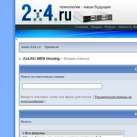
Главная
Форум
Файлы
Новости
Ве
www.2x4.ru
Правила
2x4.RU WEB Hosting
> Форма поиска
С
Поиск по ключевым словам
Введите ключевое слово или фразу для поиска.
[
Расширенная помощь по
использованию
]
Н
Искать