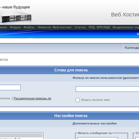
Веб Хости
вная
Форум
Файлы
Новости
Веб-хостинг
Статьи
FAQ
ВПС/ВДС
Выделенные се
Х
Календ
иска
Слова для поиска
Фильтр по имени пользователя (дополнит
поиска.
[
Расширенная помощь по
Искать полное имя
Настройки поиска
Дополнительные настройки
Искать сообщения за
С