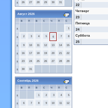
»
26
27
28
29
30
31
22
Четверг
Август 2026
23
В
П
В
С
Ч
П
С
Пятница
»
1
24
Суббота
2
3
4
5
7
8
»
6
25
»
9
10
11
12
13
14
15
»
16
17
18
19
20
21
22
»
23
24
25
26
27
28
29
»
30
31
Сентябрь 2026
В
П
В
С
Ч
П
С
»
1
2
3
4
5
»
6
7
8
9
10
11
12