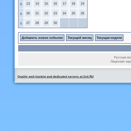
»
13
14
15
16
17
18
19
»
20
21
22
23
24
25
26
»
27
28
29
30
Добавить новое событие
Текущий месяц
Текущая неделя
Русская вер
Лицензия зар
Quality web hosting and dedicated servers at 2x4.RU