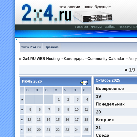
Главная
Форум
Файлы
Новости
Ве
www.2x4.ru
Правила
2x4.RU WEB Hosting
>
Календарь
>
Community Calendar
> Авгу
«
19 
Октябрь 2025
Июль 2026
Воскресенье
В
П
В
С
Ч
П
С
19
»
1
2
3
4
Понедельник
»
5
6
7
8
9
10
11
20
Вторник
»
12
13
14
15
16
17
18
21
»
19
20
21
22
23
24
25
Среда