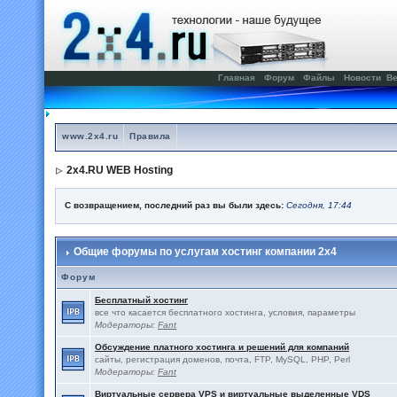
Главная
Форум
Файлы
Новости
Ве
www.2x4.ru
Правила
2x4.RU WEB Hosting
С возвращением, последний раз вы были здесь:
Сегодня, 17:44
Общие форумы по услугам хостинг компании 2x4
Форум
Бесплатный хостинг
все что касается бесплатного хостинга, условия, параметры
Модераторы:
Fant
Обсуждение платного хостинга и решений для компаний
сайты, регистрация доменов, почта, FTP, MySQL, PHP, Perl
Модераторы:
Fant
Виртуальные сервера VPS и виртуальные выделенные VDS