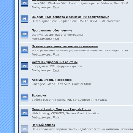
Linux VPS, Windows VPS, FreeBSD jails, openvz, VMware, Xen, KVM
Модераторы:
Fant
Выделенные сервера и размещение оборудования
Dual & Quad Core, 2*Quad Core, RAID-5, KVM, IPMI, colocation
Программное обеспечение
все нужные для работы программы
Модераторы:
Fant
Панели управления хостингом и серверами
все о различных панелях управления, преимущества и недостатки
Модераторы:
Fant
Системы управления сайтами
обсуждаем CMS, форумы, скрипты
Модераторы:
Fant
Аренда игровых серверов
Lineage2, Grand Theft Auto, Counter-Strike
Вакансии
работа в хостинг компании, датацентре и не только
General Hosting Support - English Forum
Web hosting, VPS/VDS, Servers & administration
Модераторы:
Fant
Черный список
Наш небольшой черный список недобросовестных компаний, клиенто