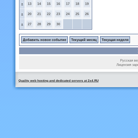
»
13
14
15
16
17
18
19
»
20
21
22
23
24
25
26
»
27
28
29
30
Добавить новое событие
Текущий месяц
Текущая неделя
Русская вер
Лицензия зар
Quality web hosting and dedicated servers at 2x4.RU