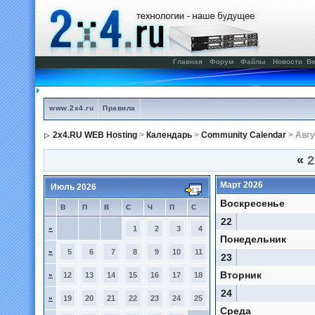
Главная
Форум
Файлы
Новости
Ве
www.2x4.ru
Правила
2x4.RU WEB Hosting
>
Календарь
>
Community Calendar
> Авгу
«
2
Март 2026
Июль 2026
Воскресенье
В
П
В
С
Ч
П
С
22
»
1
2
3
4
Понедельник
»
5
6
7
8
9
10
11
23
Вторник
»
12
13
14
15
16
17
18
24
»
19
20
21
22
23
24
25
Среда