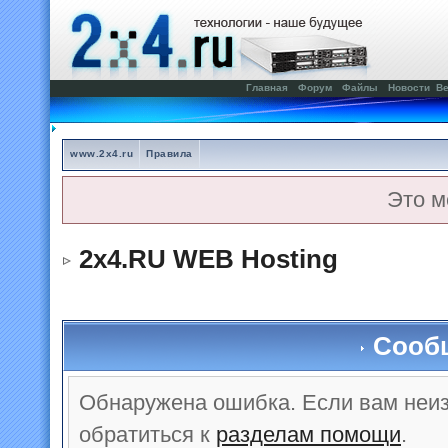
Главная
Форум
Файлы
Новости
Ве
www.2x4.ru
Правила
Это м
2x4.RU WEB Hosting
Сооб
Обнаружена ошибка. Если вам неи
обратиться к
разделам помощи
.