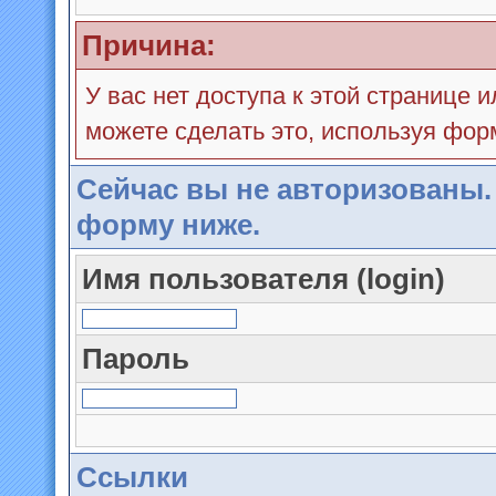
Причина:
У вас нет доступа к этой странице 
можете сделать это, используя фор
Сейчас вы не авторизованы.
форму ниже.
Имя пользователя (login)
Пароль
Ссылки