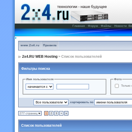
Главная
Форум
Файлы
Новости
Ве
www.2x4.ru
Правила
2x4.RU WEB Hosting
> Список пользователей
Фильтры поиска
Имя пользователя
Фото
Только 
, сортировать по
277 страниц
1
2
3
>
»
Список пользователей