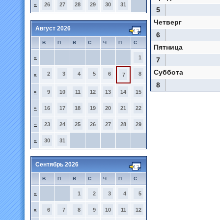
»
26
27
28
29
30
31
5
Четверг
Август 2026
6
В
П
В
С
Ч
П
С
Пятница
»
1
7
Суббота
2
3
4
5
6
8
»
7
8
»
9
10
11
12
13
14
15
»
16
17
18
19
20
21
22
»
23
24
25
26
27
28
29
»
30
31
Сентябрь 2026
В
П
В
С
Ч
П
С
»
1
2
3
4
5
»
6
7
8
9
10
11
12