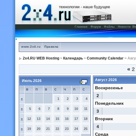
Главная
Форум
Файлы
Новости
Ве
www.2x4.ru
Правила
2x4.RU WEB Hosting
>
Календарь
>
Community Calendar
> Авгу
«
2
Август 2026
Июль 2026
Воскресенье
В
П
В
С
Ч
П
С
2
»
1
2
3
4
Понедельник
»
5
6
7
8
9
10
11
3
Вторник
»
12
13
14
15
16
17
18
4
»
19
20
21
22
23
24
25
Среда