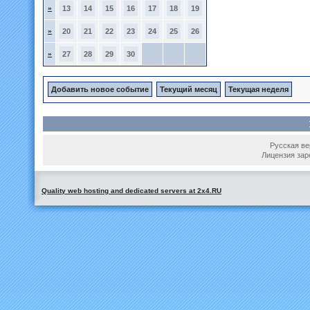
»
13
14
15
16
17
18
19
»
20
21
22
23
24
25
26
»
27
28
29
30
Добавить новое событие
Текущий месяц
Текущая неделя
Русская вер
Лицензия зар
Quality web hosting and dedicated servers at 2x4.RU