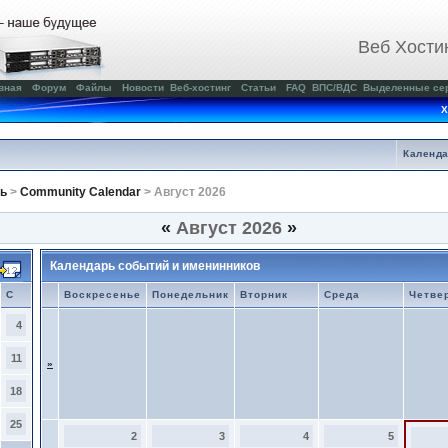
Веб Хости
вная
Форум
Файлы
Новости
Веб-хостинг
Статьи
FAQ
ВПС/ВДС
Выделенные се
Х
Календ
ь
>
Community Calendar
> Август 2026
«
Август 2026
»
Календарь событий и именинников
С
Воскресенье
Понедельник
Вторник
Среда
Четве
4
11
»
18
25
2
3
4
5