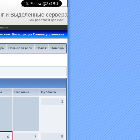
нг и Выделенные сервера
Мы работаем для Вас!
рвера
остинг:
Регистрация
Панель управления
арь
Пользователи
Поиск
Помощь
рг
Пятница
Суббота
1
7
8
6