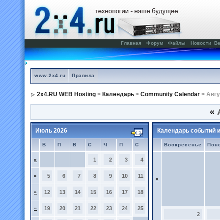
Главная
Форум
Файлы
Новости
Ве
www.2x4.ru
Правила
2x4.RU WEB Hosting
>
Календарь
>
Community Calendar
> Авгу
«
А
Июль 2026
Календарь событий 
В
П
В
С
Ч
П
С
Воскресенье
Пон
»
1
2
3
4
»
5
6
7
8
9
10
11
»
»
12
13
14
15
16
17
18
»
19
20
21
22
23
24
25
2