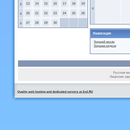
»
13
14
15
16
17
18
19
»
»
20
21
22
23
24
25
26
»
27
28
29
30
Навигация
·
Текущий месяц
·
Текущая неделя
Русская вер
Лицензия зар
Quality web hosting and dedicated servers at 2x4.RU