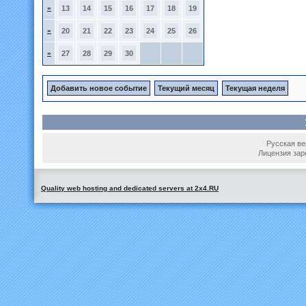
»
13
14
15
16
17
18
19
»
20
21
22
23
24
25
26
»
27
28
29
30
Добавить новое событие
Текущий месяц
Текущая неделя
Русская вер
Лицензия зар
Quality web hosting and dedicated servers at 2x4.RU