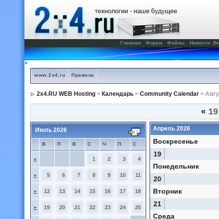
Главная
Форум
Файлы
Новости
Ве
www.2x4.ru
Правила
2x4.RU WEB Hosting
>
Календарь
>
Community Calendar
> Авгу
«
19
Апрель 2026
Июль 2026
Воскресенье
В
П
В
С
Ч
П
С
19
»
1
2
3
4
Понедельник
»
5
6
7
8
9
10
11
20
Вторник
»
12
13
14
15
16
17
18
21
»
19
20
21
22
23
24
25
Среда