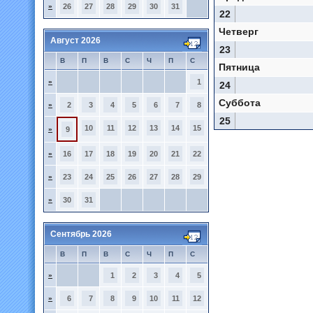
»
26
27
28
29
30
31
22
Четверг
Август 2026
23
В
П
В
С
Ч
П
С
Пятница
»
1
24
Суббота
»
2
3
4
5
6
7
8
25
10
11
12
13
14
15
»
9
»
16
17
18
19
20
21
22
»
23
24
25
26
27
28
29
»
30
31
Сентябрь 2026
В
П
В
С
Ч
П
С
»
1
2
3
4
5
»
6
7
8
9
10
11
12