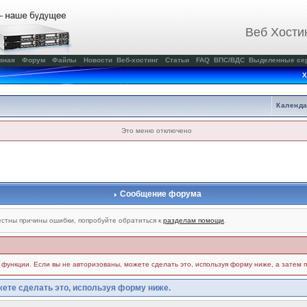
Веб Хости
вная
Форум
Файлы
Новости
Веб-хостинг
Статьи
FAQ
ВПС/ВДС
Выделенные се
Х
Календ
Это меню отключено
Сообщение форума
стны причины ошибки, попробуйте обратиться к
разделам помощи
.
и функции. Если вы не авторизованы, можете сделать это, используя форму ниже, а затем 
ете сделать это, используя форму ниже.