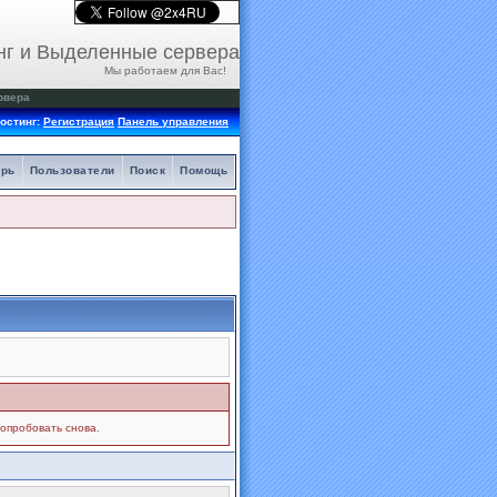
нг и Выделенные сервера
Мы работаем для Вас!
рвера
остинг:
Регистрация
Панель управления
арь
Пользователи
Поиск
Помощь
попробовать снова.