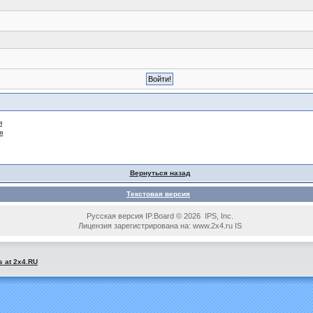
я
я
Вернуться назад
Текстовая версия
Русская версия IP.Board © 2026 IPS, Inc.
Лицензия зарегистрирована на: www.2x4.ru IS
s at 2x4.RU