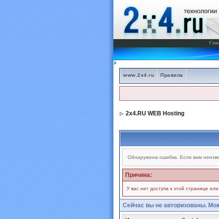
Гла
www.2x4.ru
Правила
2x4.RU WEB Hosting
Обнаружена ошибка. Если вам неизве
Причина:
У вас нет доступа к этой странице ил
Сейчас вы не авторизованы. Мож