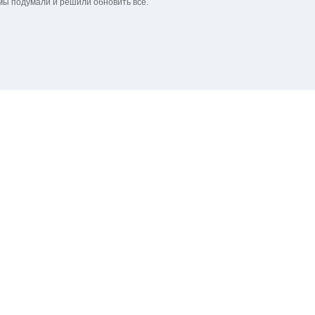
мы подумали и решили обновить все.
« Предыдущая тема
·
Обсуждение платного хостинга и р
ытых пользователей: 0)
Текстовая версия