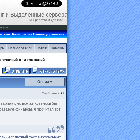
нг и Выделенные сервера
Мы работаем для Вас!
рвера
остинг:
Регистрация
Панель управления
арь
Пользователи
Поиск
Помощь
и решений для компаний
Опции
Сообщение
#1
вариант, но все же хотелось бы
 разделе финансы, я прочитал вот
сть бесплатный тест виртуальных