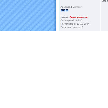
вот 
Advanced Member
Группа:
Администратор
Сообщений: 1 335
Регистрация: 11.11.2004
Пользователь №: 2
2
чел. читают эту тему (гостей: 2, скр
Пользователей:
0