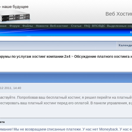
Веб Хости
вная
Форум
Файлы
Новости
Веб-хостинг
Статьи
FAQ
ВПС/ВДС
Выделенные се
Х
Календ
румы по услугам хостинг компании 2x4
>
Обсуждение платного хостинга 
12 2011, 14:40
вствуйте. Попробовав ваш бесплатный хостинг, я решил перейти на платный 
естировать ваш платный хостинг перед его оплатой. В панели управления, в
ата
имание! Мы не возвращаем списанные платежи. У нас нет Moneyback. У нас е