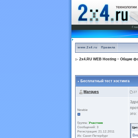
Гла
www.2x4.ru
Правила
2x4.RU WEB Hosting
>
Общие фо
Бесплатный тест хостинга
Marques
27 
Здра
прот
Newbie
это:
Группа:
Участник
Сообщений: 3
Цит
Регистрация: 21.12.2011
Вн
Из: Санкт-Петербург