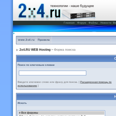
Главная
Форум
Файлы
Новости
Ве
www.2x4.ru
Правила
2x4.RU WEB Hosting
> Форма поиска
С
Поиск по ключевым словам
Введите ключевое слово или фразу для поиска.
[
Расширенная помощь по
использованию
]
Н
Искать