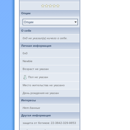
Опции
Опции
О себе
0x0 не указал(а) ничего о себе.
Личная информация
0x0
Newbie
Возраст не указан
Пол не указан
Место жительства не указано
День рождения не указан
Интересы
Нет данных
Другая информация
защита от ботиков: 22-3842-329-9853