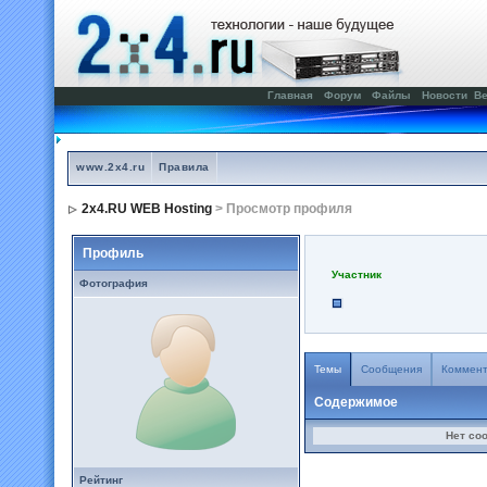
Главная
Форум
Файлы
Новости
Ве
www.2x4.ru
Правила
2x4.RU WEB Hosting
> Просмотр профиля
Профиль
Участник
Фотография
Темы
Сообщения
Коммен
Содержимое
Нет со
Рейтинг