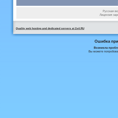
Русская вер
Лицензия зар
Quality web hosting and dedicated servers at 2x4.RU
Ошибка при
Возникла пробле
Вы можете попробова