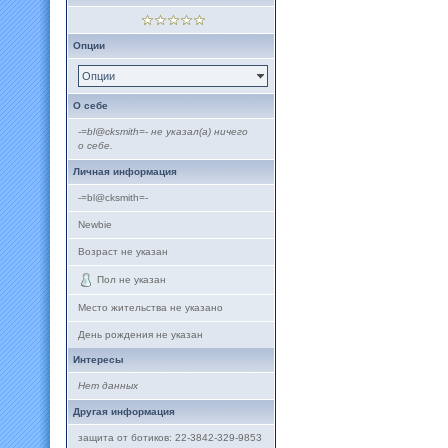
Опции
Опции
О себе
-=bl@cksmith=- не указал(а) ничего
о себе.
Личная информация
-=bl@cksmith=-
Newbie
Возраст не указан
Пол не указан
Место жительства не указано
День рождения не указан
Интересы
Нет данных
Другая информация
защита от ботиков: 22-3842-329-9853