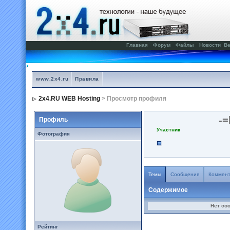
Главная
Форум
Файлы
Новости
Ве
www.2x4.ru
Правила
2x4.RU WEB Hosting
> Просмотр профиля
-=
Профиль
Участник
Фотография
Темы
Сообщения
Коммен
Содержимое
Нет со
Рейтинг