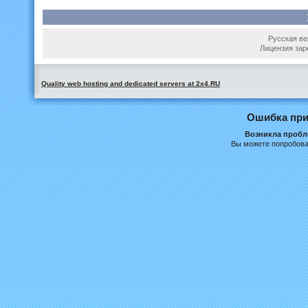
Русская вер
Лицензия зар
Quality web hosting and dedicated servers at 2x4.RU
Ошибка при
Возникла пробле
Вы можете попробова