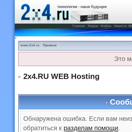
Главная
Форум
Файлы
Новости
Ве
www.2x4.ru
Правила
Это м
2x4.RU WEB Hosting
Сооб
Обнаружена ошибка. Если вам неи
обратиться к
разделам помощи
.