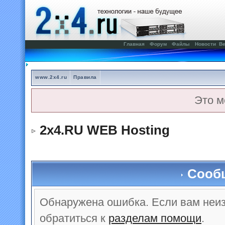
Главная
Форум
Файлы
Новости
Ве
www.2x4.ru
Правила
Это м
2x4.RU WEB Hosting
Сооб
Обнаружена ошибка. Если вам неи
обратиться к
разделам помощи
.