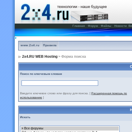
Главная
Форум
Файлы
Новости
Ве
www.2x4.ru
Правила
2x4.RU WEB Hosting
> Форма поиска
С
Поиск по ключевым словам
Введите ключевое слово или фразу для поиска.
[
Расширенная помощь по
использованию
]
Н
Искать