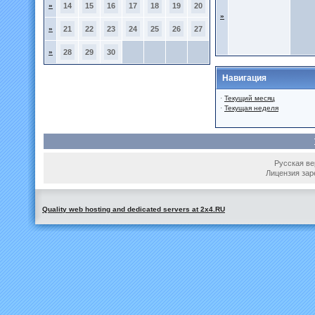
»
14
15
16
17
18
19
20
»
»
21
22
23
24
25
26
27
»
28
29
30
Навигация
·
Текущий месяц
·
Текущая неделя
Русская вер
Лицензия зар
Quality web hosting and dedicated servers at 2x4.RU