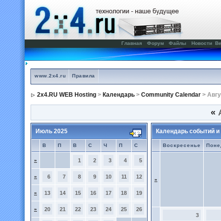
Главная
Форум
Файлы
Новости
Ве
www.2x4.ru
Правила
2x4.RU WEB Hosting
>
Календарь
>
Community Calendar
> Авгу
«
А
Июль 2025
Календарь событий и
В
П
В
С
Ч
П
С
Воскресенье
Поне
»
1
2
3
4
5
»
6
7
8
9
10
11
12
»
»
13
14
15
16
17
18
19
»
20
21
22
23
24
25
26
3