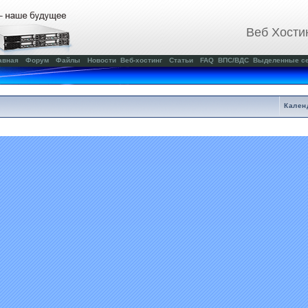
Веб Хости
авная
Форум
Файлы
Новости
Веб-хостинг
Статьи
FAQ
ВПС/ВДС
Выделенные с
Кален