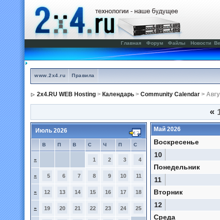
Главная
Форум
Файлы
Новости
Ве
www.2x4.ru
Правила
2x4.RU WEB Hosting
>
Календарь
>
Community Calendar
> Авгу
«
1
Май 2026
Июль 2026
Воскресенье
В
П
В
С
Ч
П
С
10
»
1
2
3
4
Понедельник
»
5
6
7
8
9
10
11
11
Вторник
»
12
13
14
15
16
17
18
12
»
19
20
21
22
23
24
25
Среда