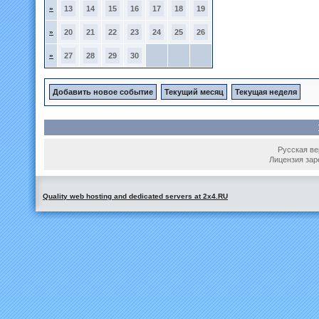
»
13
14
15
16
17
18
19
»
20
21
22
23
24
25
26
»
27
28
29
30
Добавить новое событие
Текущий месяц
Текущая неделя
Русская вер
Лицензия зар
Quality web hosting and dedicated servers at 2x4.RU