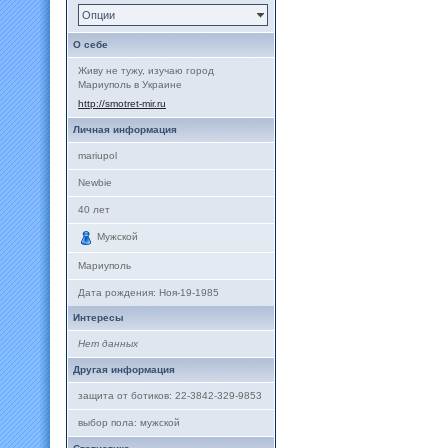
Опции
О себе
Живу не тужу, изучаю город
Мариуполь в Украине
http://smotret-mir.ru
Личная информация
mariupol
Newbie
40
лет
Мужской
Мариуполь
Дата рождения:
Ноя-19-1985
Интересы
Нет данных
Другая информация
защита от ботиков: 22-3842-329-9853
выбор пола: мужской