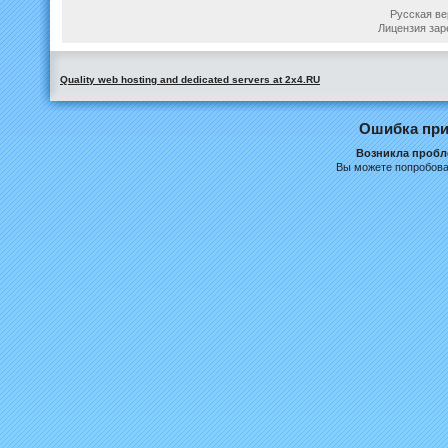
Русская вер
Лицензия зар
Quality web hosting and dedicated servers at 2x4.RU
Ошибка при
Возникла пробле
Вы можете попробова