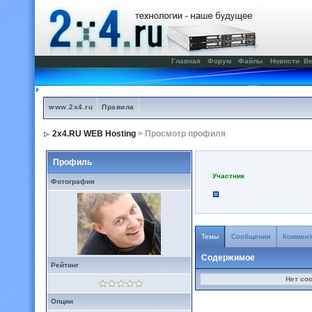
Главная
Форум
Файлы
Новости
Ве
www.2x4.ru
Правила
2x4.RU WEB Hosting
> Просмотр профиля
Профиль
Участник
Фотография
Темы
Сообщения
Коммен
Содержимое
Рейтинг
Нет со
Опции