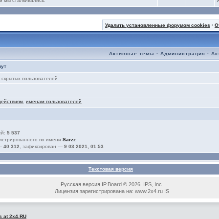
и мы сталкивались.
Удалить установленные форумом cookies
·
О
Активные темы
·
Администрация
·
Ак
нут
скрытых пользователей
действиям
,
именам пользователей
ей:
5 537
гистрированного по имени
Sarzz
 —
40 312
, зафиксирован —
9 03 2021, 01:53
Текстовая версия
Русская версия IP.Board © 2026 IPS, Inc.
Лицензия зарегистрирована на: www.2x4.ru IS
s at 2x4.RU