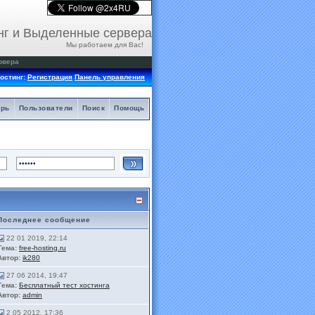
нг и Выделенные сервера
Мы работаем для Вас!
рвера
остинг:
Регистрация
Панель управления
арь
Пользователи
Поиск
Помощь
Последнее сообщение
22 01 2019, 22:14
Тема:
free-hosting.ru
Автор:
ik280
27 06 2014, 19:47
Тема:
Бесплатный тест хостинга
Автор:
admin
2 05 2012, 17:36