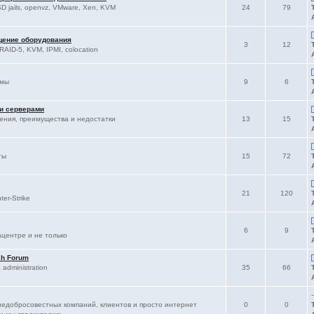
D jails, openvz, VMware, Xen, KVM
24
79
щение оборудования
3
12
RAID-5, KVM, IPMI, colocation
ммы
9
6
 и серверами
ления, преимущества и недостатки
13
15
ты
15
72
21
120
er-Strike
6
9
ацентре и не только
sh Forum
administration
35
66
-
едобросовестных компаний, клиентов и просто интернет
0
0