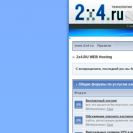
Гла
www.2x4.ru
Правила
2x4.RU WEB Hosting
С возвращением, последний раз вы 
Общие форумы по услугам хос
Форум
Бесплатный хостинг
все что касается бесплатного х
Модераторы:
Fant
Обсуждение платного хостинга
сайты, регистрация доменов, по
Модераторы:
Fant
Виртуальные сервера VPS и 