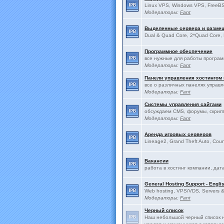
Linux VPS, Windows VPS, FreeBS
Модераторы:
Fant
Выделенные сервера и разме
Dual & Quad Core, 2*Quad Core, 
Программное обеспечение
все нужные для работы програ
Модераторы:
Fant
Панели управления хостингом
все о различных панелях управ
Модераторы:
Fant
Системы управления сайтами
обсуждаем CMS, форумы, скрип
Модераторы:
Fant
Аренда игровых серверов
Lineage2, Grand Theft Auto, Count
Вакансии
работа в хостинг компании, дат
General Hosting Support - Engli
Web hosting, VPS/VDS, Servers & 
Модераторы:
Fant
Черный список
Наш небольшой черный список н