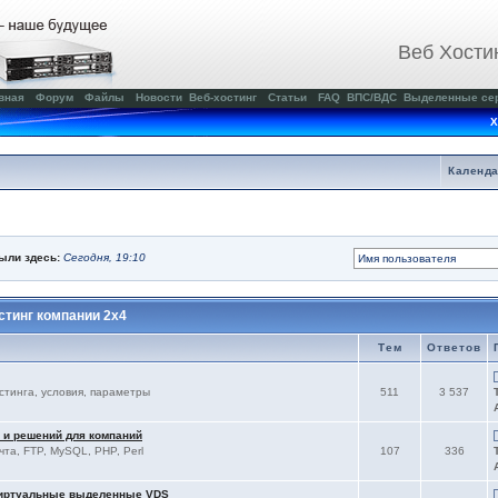
Веб Хости
вная
Форум
Файлы
Новости
Веб-хостинг
Статьи
FAQ
ВПС/ВДС
Выделенные се
Х
Календ
были здесь:
Сегодня, 19:10
тинг компании 2x4
Тем
Ответов
остинга, условия, параметры
511
3 537
 и решений для компаний
чта, FTP, MySQL, PHP, Perl
107
336
виртуальные выделенные VDS