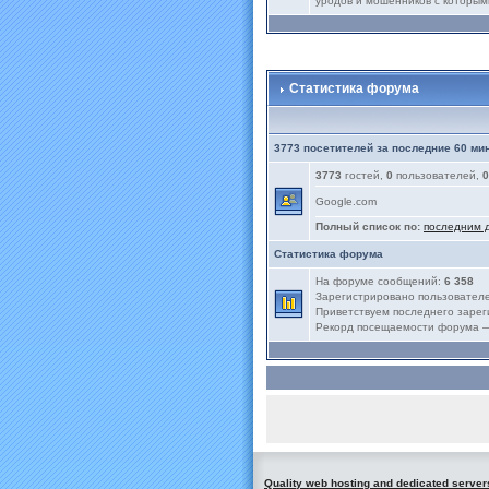
уродов и мошенников с которым
Статистика форума
3773 посетителей за последние 60 ми
3773
гостей,
0
пользователей,
0
Google.com
Полный список по:
последним 
Статистика форума
На форуме сообщений:
6 358
Зарегистрировано пользовател
Приветствуем последнего заре
Рекорд посещаемости форума
Quality web hosting and dedicated server