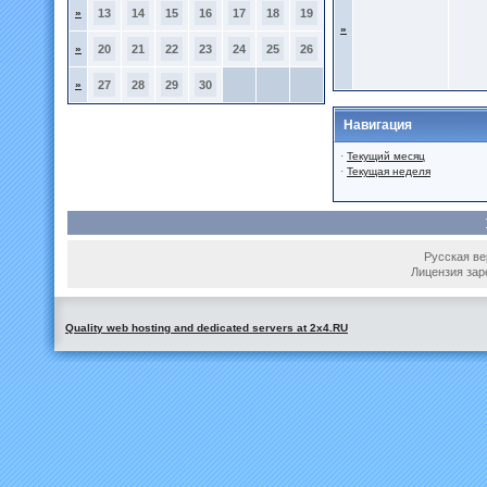
»
13
14
15
16
17
18
19
»
»
20
21
22
23
24
25
26
»
27
28
29
30
Навигация
·
Текущий месяц
·
Текущая неделя
Русская вер
Лицензия зар
Quality web hosting and dedicated servers at 2x4.RU