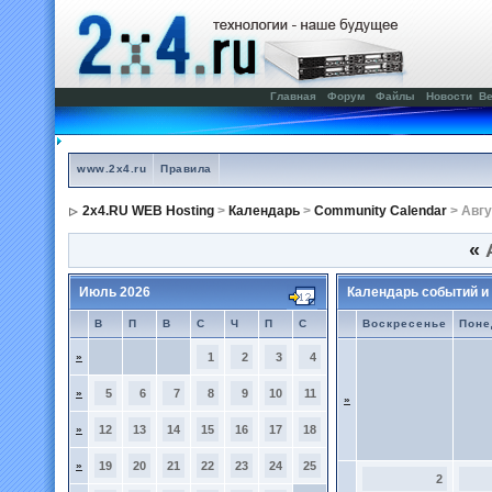
Главная
Форум
Файлы
Новости
Ве
www.2x4.ru
Правила
2x4.RU WEB Hosting
>
Календарь
>
Community Calendar
> Авгу
«
А
Июль 2026
Календарь событий и
В
П
В
С
Ч
П
С
Воскресенье
Поне
»
1
2
3
4
»
5
6
7
8
9
10
11
»
»
12
13
14
15
16
17
18
»
19
20
21
22
23
24
25
2