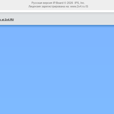
Русская версия IP.Board © 2026 IPS, Inc.
Лицензия зарегистрирована на: www.2x4.ru IS
s at 2x4.RU