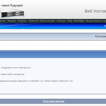
Веб Хости
вная
Форум
Файлы
Новости
Веб-хостинг
Статьи
FAQ
ВПС/ВДС
Выделенные се
Х
Календ
 общения в сети Интернет.
каких-либо ресурсов.
администрация форума оставляет за собой право изменить их.
Текстовая версия