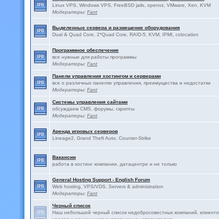
Linux VPS, Windows VPS, FreeBSD jails, openvz, VMware, Xen, KVM
Модераторы:
Fant
Выделенные сервера и размещение оборудования
Dual & Quad Core, 2*Quad Core, RAID-5, KVM, IPMI, colocation
Программное обеспечение
все нужные для работы программы
Модераторы:
Fant
Панели управления хостингом и серверами
все о различных панелях управления, преимущества и недостатки
Модераторы:
Fant
Системы управления сайтами
обсуждаем CMS, форумы, скрипты
Модераторы:
Fant
Аренда игровых серверов
Lineage2, Grand Theft Auto, Counter-Strike
Вакансии
работа в хостинг компании, датацентре и не только
General Hosting Support - English Forum
Web hosting, VPS/VDS, Servers & administration
Модераторы:
Fant
Черный список
Наш небольшой черный список недобросовестных компаний, клиенто