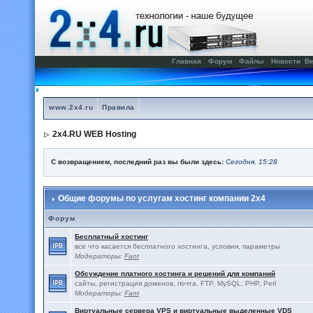
Главная
Форум
Файлы
Новости
Ве
www.2x4.ru
Правила
2x4.RU WEB Hosting
С возвращением, последний раз вы были здесь:
Сегодня, 15:28
Общие форумы по услугам хостинг компании 2x4
Форум
Бесплатный хостинг
все что касается бесплатного хостинга, условия, параметры
Модераторы:
Fant
Обсуждение платного хостинга и решений для компаний
сайты, регистрация доменов, почта, FTP, MySQL, PHP, Perl
Модераторы:
Fant
Виртуальные сервера VPS и виртуальные выделенные VDS