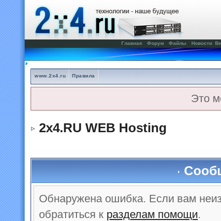
Главная
Форум
Файлы
Новости
Ве
www.2x4.ru
Правила
Это м
2x4.RU WEB Hosting
Сооб
Обнаружена ошибка. Если вам неи
обратиться к
разделам помощи
.