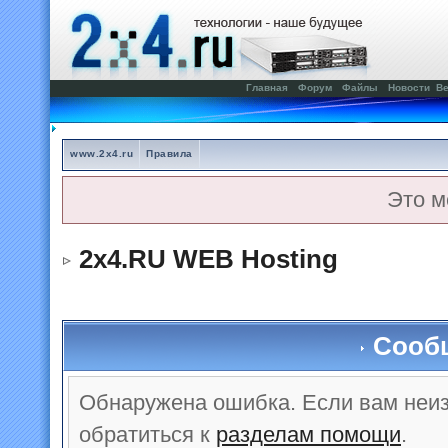
Главная
Форум
Файлы
Новости
Ве
www.2x4.ru
Правила
Это м
2x4.RU WEB Hosting
Сооб
Обнаружена ошибка. Если вам неи
обратиться к
разделам помощи
.