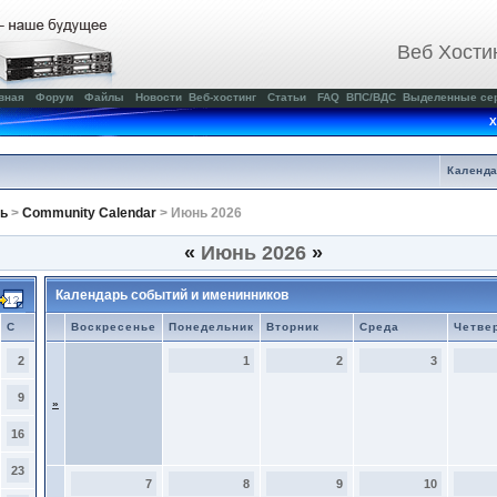
Веб Хости
вная
Форум
Файлы
Новости
Веб-хостинг
Статьи
FAQ
ВПС/ВДС
Выделенные се
Х
Календ
ь
>
Community Calendar
> Июнь 2026
«
Июнь 2026
»
Календарь событий и именинников
С
Воскресенье
Понедельник
Вторник
Среда
Четве
2
1
2
3
9
»
16
23
7
8
9
10