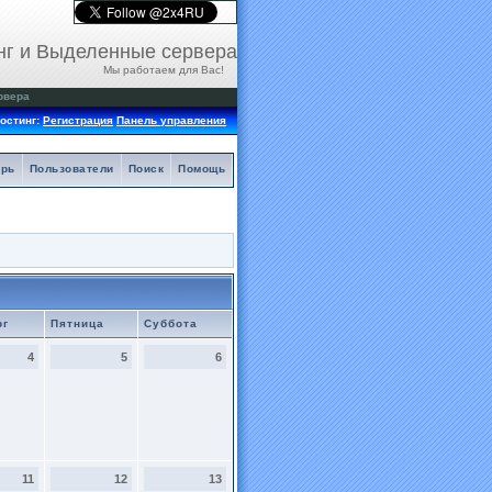
нг и Выделенные сервера
Мы работаем для Вас!
рвера
остинг:
Регистрация
Панель управления
арь
Пользователи
Поиск
Помощь
рг
Пятница
Суббота
4
5
6
11
12
13