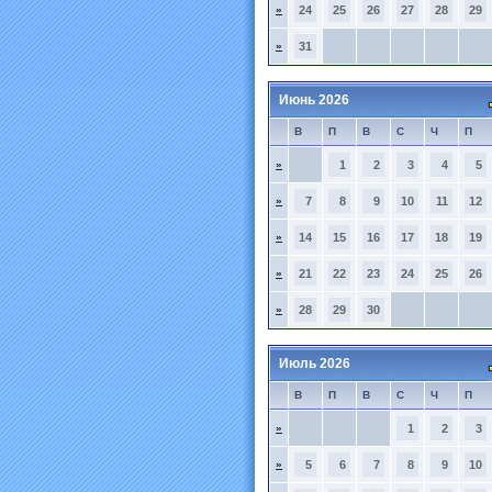
»
24
25
26
27
28
29
»
31
Июнь 2026
В
П
В
С
Ч
П
»
1
2
3
4
5
»
7
8
9
10
11
12
»
14
15
16
17
18
19
»
21
22
23
24
25
26
»
28
29
30
Июль 2026
В
П
В
С
Ч
П
»
1
2
3
»
5
6
7
8
9
10