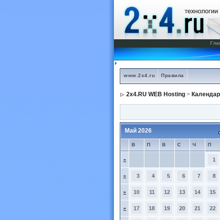
Гла
www.2x4.ru
Правила
2x4.RU WEB Hosting
>
Календар
Май 2026
В
П
В
С
Ч
П
»
1
»
3
4
5
6
7
8
»
10
11
12
13
14
15
»
17
18
19
20
21
22