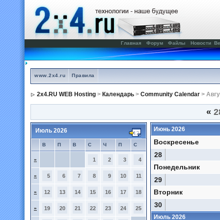
Главная
Форум
Файлы
Новости
Ве
www.2x4.ru
Правила
2x4.RU WEB Hosting
>
Календарь
>
Community Calendar
> Авгу
«
2
Июнь 2026
Июль 2026
Воскресенье
В
П
В
С
Ч
П
С
28
»
1
2
3
4
Понедельник
»
5
6
7
8
9
10
11
29
Вторник
»
12
13
14
15
16
17
18
30
»
19
20
21
22
23
24
25
Июль 2026