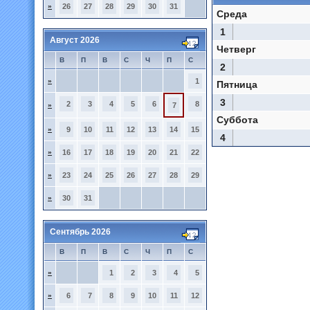
»
26
27
28
29
30
31
Среда
1
Август 2026
Четверг
В
П
В
С
Ч
П
С
2
»
1
Пятница
3
2
3
4
5
6
8
»
7
Суббота
»
9
10
11
12
13
14
15
4
»
16
17
18
19
20
21
22
»
23
24
25
26
27
28
29
»
30
31
Сентябрь 2026
В
П
В
С
Ч
П
С
»
1
2
3
4
5
»
6
7
8
9
10
11
12