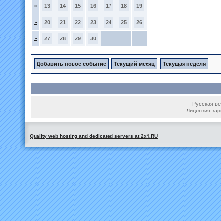
»
13
14
15
16
17
18
19
»
20
21
22
23
24
25
26
»
27
28
29
30
Добавить новое событие
Текущий месяц
Текущая неделя
Русская вер
Лицензия зар
Quality web hosting and dedicated servers at 2x4.RU