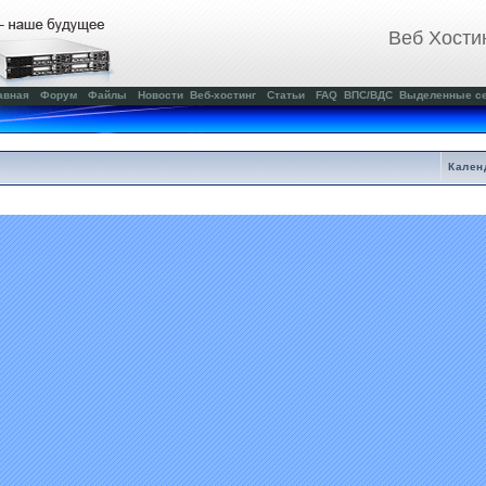
Веб Хости
авная
Форум
Файлы
Новости
Веб-хостинг
Статьи
FAQ
ВПС/ВДС
Выделенные с
Кален