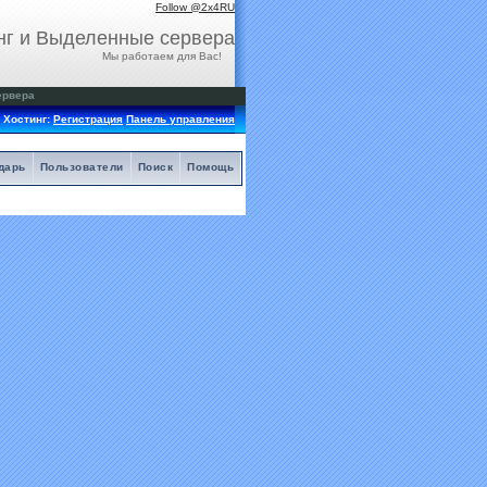
Follow @2x4RU
нг и Выделенные сервера
Мы работаем для Вас!
ервера
Хостинг:
Регистрация
Панель управления
дарь
Пользователи
Поиск
Помощь