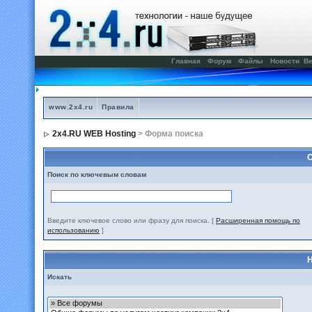
Главная
Форум
Файлы
Новости
Ве
www.2x4.ru
Правила
2x4.RU WEB Hosting
> Форма поиска
С
Поиск по ключевым словам
Введите ключевое слово или фразу для поиска.
[
Расширенная помощь по
использованию
]
Н
Искать