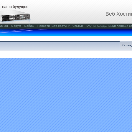
Веб Хости
авная
Форум
Файлы
Новости
Веб-хостинг
Статьи
FAQ
ВПС/ВДС
Выделенные с
Кален