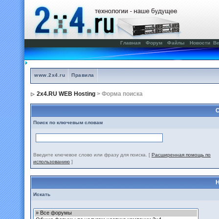
Главная
Форум
Файлы
Новости
Ве
www.2x4.ru
Правила
2x4.RU WEB Hosting
> Форма поиска
С
Поиск по ключевым словам
Введите ключевое слово или фразу для поиска.
[
Расширенная помощь по
использованию
]
Н
Искать