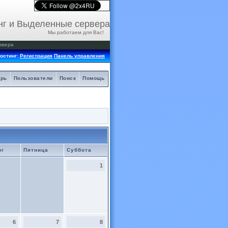
нг и Выделенные сервера
Мы работаем для Вас!
рвера
остинг:
Регистрация
Панель управления
арь
Пользователи
Поиск
Помощь
рг
Пятница
Суббота
1
6
7
8