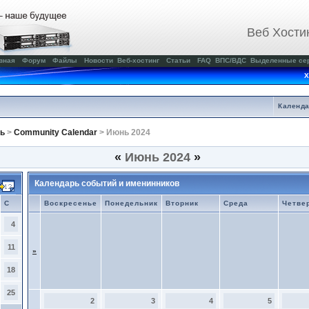
Веб Хости
вная
Форум
Файлы
Новости
Веб-хостинг
Статьи
FAQ
ВПС/ВДС
Выделенные се
Х
Календ
ь
>
Community Calendar
> Июнь 2024
«
Июнь 2024
»
Календарь событий и именинников
С
Воскресенье
Понедельник
Вторник
Среда
Четве
4
11
»
18
25
2
3
4
5