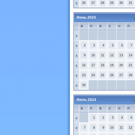
»
26
27
28
29
30
31
Июнь 2024
В
П
В
С
Ч
П
»
»
2
3
4
5
6
7
»
9
10
11
12
13
14
»
16
17
18
19
20
21
»
23
24
25
26
27
28
»
30
Июль 2024
В
П
В
С
Ч
П
»
1
2
3
4
5
»
7
8
9
10
11
12