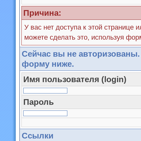
Причина:
У вас нет доступа к этой странице 
можете сделать это, используя фор
Сейчас вы не авторизованы.
форму ниже.
Имя пользователя (login)
Пароль
Ссылки