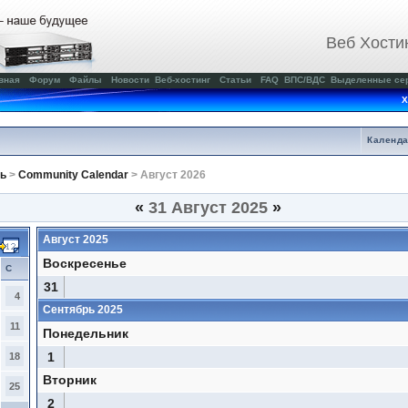
Веб Хости
вная
Форум
Файлы
Новости
Веб-хостинг
Статьи
FAQ
ВПС/ВДС
Выделенные се
Х
Календ
ь
>
Community Calendar
> Август 2026
«
31 Август 2025
»
Август 2025
Воскресенье
С
31
4
Сентябрь 2025
11
Понедельник
1
18
Вторник
25
2