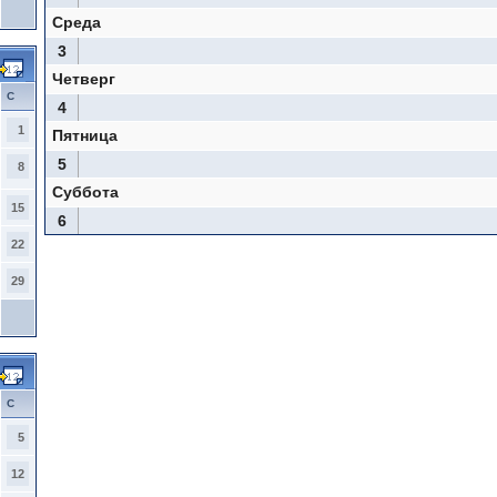
Среда
3
Четверг
С
4
1
Пятница
5
8
Суббота
15
6
22
29
С
5
12