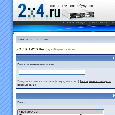
Главная
Форум
Файлы
Новости
Ве
www.2x4.ru
Правила
2x4.RU WEB Hosting
> Форма поиска
С
Поиск по ключевым словам
Введите ключевое слово или фразу для поиска.
[
Расширенная помощь по
использованию
]
Н
Искать