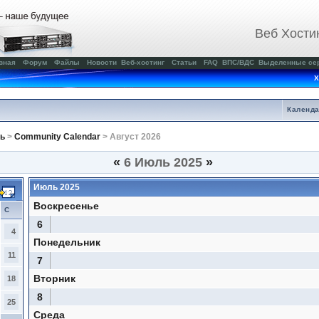
Веб Хости
вная
Форум
Файлы
Новости
Веб-хостинг
Статьи
FAQ
ВПС/ВДС
Выделенные се
Х
Календ
ь
>
Community Calendar
> Август 2026
«
6 Июль 2025
»
Июль 2025
Воскресенье
С
6
4
Понедельник
11
7
Вторник
18
8
25
Среда