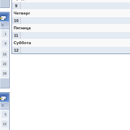
9
Четверг
10
С
Пятница
1
11
Суббота
8
12
15
22
29
С
5
12