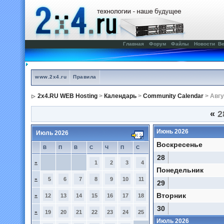
Главная
Форум
Файлы
Новости
Ве
www.2x4.ru
Правила
2x4.RU WEB Hosting
>
Календарь
>
Community Calendar
> Авгу
«
2
Июнь 2026
Июль 2026
Воскресенье
В
П
В
С
Ч
П
С
28
»
1
2
3
4
Понедельник
»
5
6
7
8
9
10
11
29
Вторник
»
12
13
14
15
16
17
18
30
»
19
20
21
22
23
24
25
Июль 2026