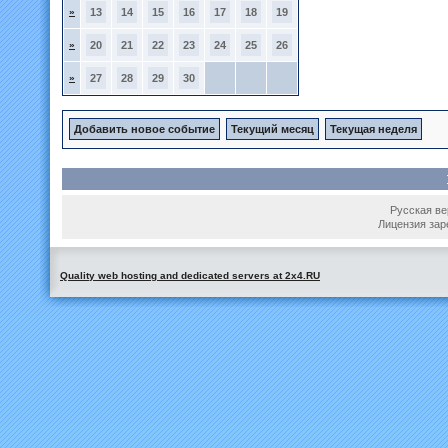
»
13
14
15
16
17
18
19
»
20
21
22
23
24
25
26
»
27
28
29
30
Добавить новое событие
Текущий месяц
Текущая неделя
Русская вер
Лицензия зар
Quality web hosting and dedicated servers at 2x4.RU