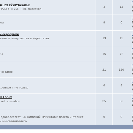
щение оборудования
3
12
RAID-5, KVM, IPMI, colocation
ммы
9
6
 и серверами
ления, преимущества и недостатки
13
15
ты
15
72
21
120
er-Strike
6
9
ацентре и не только
sh Forum
administration
35
66
-
едобросовестных компаний, клиентов и просто интернет
0
0
и мы сталкивались.