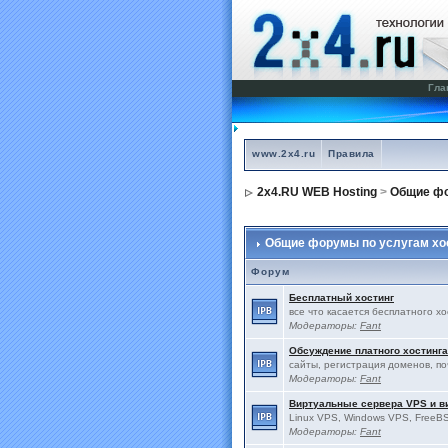
Гла
www.2x4.ru
Правила
2x4.RU WEB Hosting
>
Общие фо
Общие форумы по услугам хо
Форум
Бесплатный хостинг
все что касается бесплатного х
Модераторы:
Fant
Обсуждение платного хостинга
сайты, регистрация доменов, по
Модераторы:
Fant
Виртуальные сервера VPS и 
Linux VPS, Windows VPS, FreeBS
Модераторы:
Fant