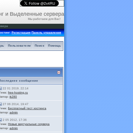
нг и Выделенные сервера
Мы работаем для Вас!
рвера
остинг:
Регистрация
Панель управления
арь
Пользователи
Поиск
Помощь
Последнее сообщение
22 01 2019, 22:14
Тема:
free-hosting.ru
Автор:
ik280
27 06 2014, 19:47
Тема:
Бесплатный тест хостинга
Автор:
admin
2 05 2012, 17:36
Тема:
Новые виртуальные сервера
Автор:
admin