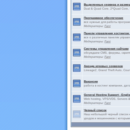
Выделенные сервера и разме
Dual & Quad Core, 2*Quad Core, 
Программное обеспечение
все нужные для работы програ
Модераторы:
Fant
Панели управления хостингом
все о различных панелях управ
Модераторы:
Fant
Системы управления сайтами
обсуждаем CMS, форумы, скрип
Модераторы:
Fant
Аренда игровых серверов
Lineage2, Grand Theft Auto, Count
Вакансии
работа в хостинг компании, дат
General Hosting Support - Engli
Web hosting, VPS/VDS, Servers & 
Модераторы:
Fant
Черный список
Наш небольшой черный список н
уродов и мошенников с которым