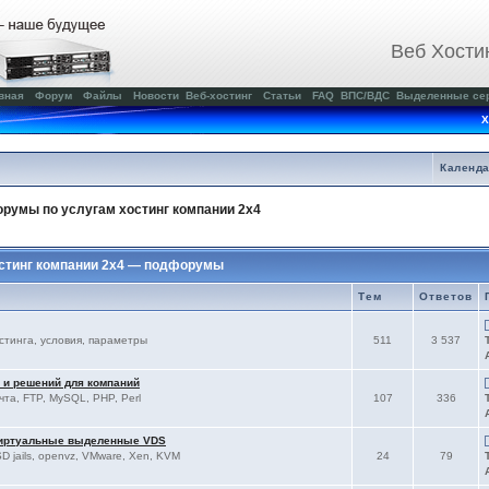
Веб Хости
вная
Форум
Файлы
Новости
Веб-хостинг
Статьи
FAQ
ВПС/ВДС
Выделенные се
Х
Календ
румы по услугам хостинг компании 2x4
стинг компании 2x4 — подфорумы
Тем
Ответов
остинга, условия, параметры
511
3 537
 и решений для компаний
чта, FTP, MySQL, PHP, Perl
107
336
виртуальные выделенные VDS
D jails, openvz, VMware, Xen, KVM
24
79